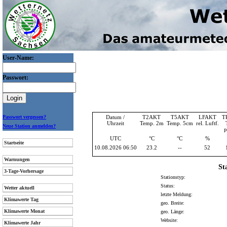
User-Name:
Passwort:
Passwort vergessen?
Datum /
T2AKT
T5AKT
LFAKT
T
Uhrzeit
Temp. 2m
Temp. 5cm
rel. Luftf.
Neue Station anmelden?
p
UTC
°C
°C
%
Startseite
10.08.2026 06:50
23.2
--
52
Warnungen
St
3-Tage-Vorhersage
Stationstyp:
Status:
Wetter aktuell
letzte Meldung:
Klimawerte Tag
geo. Breite:
Klimawerte Monat
geo. Länge:
Website:
Klimawerte Jahr