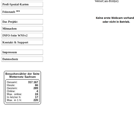
WetterCam-Bild(er):
Profi-Spezial-Karten
neu
Feinstaub
Das Projekt
Mitmachen
INFO-Seite WNSv2
Kontakt & Support
Impressum
Datenschutz
Besucherzähler der Seite
Wetternetz Sachsen
Gesamt:
317.167
Heute:
66
Gestern:
289
Online:
4
Max. online:
24
In letzter h:
17
Max. in 1 h:
220