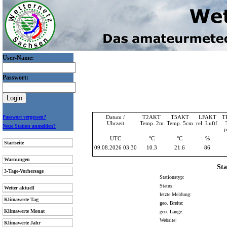
User-Name:
Passwort:
Passwort vergessen?
Datum /
T2AKT
T5AKT
LFAKT
T
Uhrzeit
Temp. 2m
Temp. 5cm
rel. Luftf.
Neue Station anmelden?
p
UTC
°C
°C
%
Startseite
09.08.2026 03:30
10.3
21.6
86
Warnungen
Sta
3-Tage-Vorhersage
Stationstyp:
Status:
Wetter aktuell
letzte Meldung:
Klimawerte Tag
geo. Breite:
Klimawerte Monat
geo. Länge:
Website:
Klimawerte Jahr