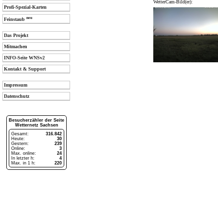
WetterCam-Bild(er):
Profi-Spezial-Karten
neu
Feinstaub
Das Projekt
Mitmachen
INFO-Seite WNSv2
Kontakt & Support
Impressum
Datenschutz
Besucherzähler der Seite
Wetternetz Sachsen
Gesamt:
316.842
Heute:
30
Gestern:
239
Online:
3
Max. online:
24
In letzter h:
4
Max. in 1 h:
220