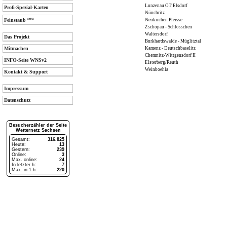
Lunzenau OT Elsdorf
Profi-Spezial-Karten
Nünchritz
neu
Neukirchen Pleisse
Feinstaub
Zschopau - Schlösschen
Waltersdorf
Das Projekt
Burkhardswalde - Müglitztal
Kamenz - Deutschbaselitz
Mitmachen
Chemnitz-Wittgensdorf II
INFO-Seite WNSv2
Elsterberg/Reuth
Weinboehla
Kontakt & Support
Impressum
Datenschutz
Besucherzähler der Seite
Wetternetz Sachsen
Gesamt:
316.825
Heute:
13
Gestern:
239
Online:
3
Max. online:
24
In letzter h:
7
Max. in 1 h:
220